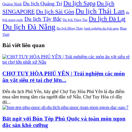
Du lịch Sapa
Du lịch
Du lịch Quảng Trị
Quảng Ninh
Du lịch Thái Lan
SINGAPORE
Du lịch Sài Gòn
du
Du lịch Đà Lạt
Du lịch Tây Bắc
lịch trung quốc
Du lịch Vũng Tàu
Du lịch Đà Nẵng
Du lịch Đồng Tháp
kinh nghiệm du lịch sapa
Phan
Thiết
Bài viết liên quan
CHỢ TUY HÒA PHÚ YÊN | Trải nghiệm các món
ăn vặt siêu rẻ tại chợ lớn...
Đến du lịch Phú Yên, hãy ghé Chợ Tuy Hòa Phú Yên là địa điểm
mua sắm trung tâm của người dân xứ Nẫu. Chợ Tuy Hòa có đầy
đủ...
Bất ngờ với Bún Tép Phú Quốc và toàn món ngon
đặc sản khó cưỡng