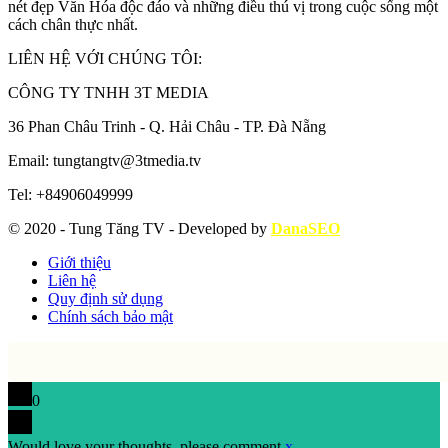
nét đẹp Văn Hóa độc đáo và những điều thú vị trong cuộc sống một
cách chân thực nhất.
LIÊN HỆ VỚI CHÚNG TÔI:
CÔNG TY TNHH 3T MEDIA
36 Phan Châu Trinh - Q. Hải Châu - TP. Đà Nẵng
Email: tungtangtv@3tmedia.tv
Tel: +84906049999
© 2020 - Tung Tăng TV - Developed by
DanaSEO
Giới thiệu
Liên hệ
Quy định sử dụng
Chính sách bảo mật
0
Would love your thoughts, please comment.
x