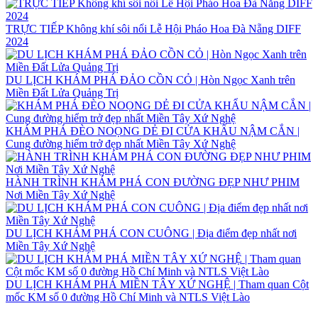
TRỰC TIẾP Không khí sôi nổi Lễ Hội Pháo Hoa Đà Nẵng DIFF
2024
DU LỊCH KHÁM PHÁ ĐẢO CỒN CỎ | Hòn Ngọc Xanh trên
Miền Đất Lửa Quảng Trị
KHÁM PHÁ ĐÈO NOỌNG DẺ ĐI CỬA KHẨU NẬM CẮN |
Cung đường hiểm trở đẹp nhất Miền Tây Xứ Nghệ
HÀNH TRÌNH KHÁM PHÁ CON ĐƯỜNG ĐẸP NHƯ PHIM
Nơi Miền Tây Xứ Nghệ
DU LỊCH KHÁM PHÁ CON CUÔNG | Địa điểm đẹp nhất nơi
Miền Tây Xứ Nghệ
DU LỊCH KHÁM PHÁ MIỀN TÂY XỨ NGHỆ | Tham quan Cột
mốc KM số 0 đường Hồ Chí Minh và NTLS Việt Lào