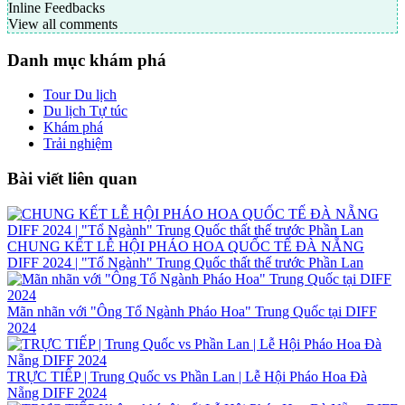
Inline Feedbacks
View all comments
Danh mục khám phá
Tour Du lịch
Du lịch Tự túc
Khám phá
Trải nghiệm
Bài viết liên quan
CHUNG KẾT LỄ HỘI PHÁO HOA QUỐC TẾ ĐÀ NẴNG
DIFF 2024 | "Tổ Ngành" Trung Quốc thất thế trước Phần Lan
Mãn nhãn với "Ông Tổ Ngành Pháo Hoa" Trung Quốc tại DIFF
2024
TRỰC TIẾP | Trung Quốc vs Phần Lan | Lễ Hội Pháo Hoa Đà
Nẵng DIFF 2024