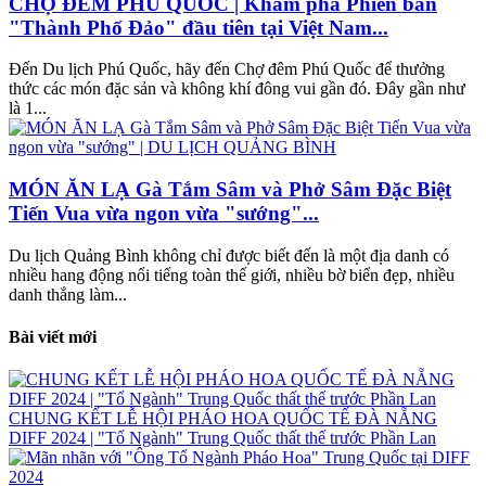
CHỢ ĐÊM PHÚ QUỐC | Khám phá Phiên bản
"Thành Phố Đảo" đầu tiên tại Việt Nam...
Đến Du lịch Phú Quốc, hãy đến Chợ đêm Phú Quốc để thưởng
thức các món đặc sản và không khí đông vui gần đó. Đây gần như
là 1...
MÓN ĂN LẠ Gà Tắm Sâm và Phở Sâm Đặc Biệt
Tiến Vua vừa ngon vừa "sướng"...
Du lịch Quảng Bình không chỉ được biết đến là một địa danh có
nhiều hang động nổi tiếng toàn thế giới, nhiều bờ biển đẹp, nhiều
danh thắng làm...
Bài viết mới
CHUNG KẾT LỄ HỘI PHÁO HOA QUỐC TẾ ĐÀ NẴNG
DIFF 2024 | "Tổ Ngành" Trung Quốc thất thế trước Phần Lan