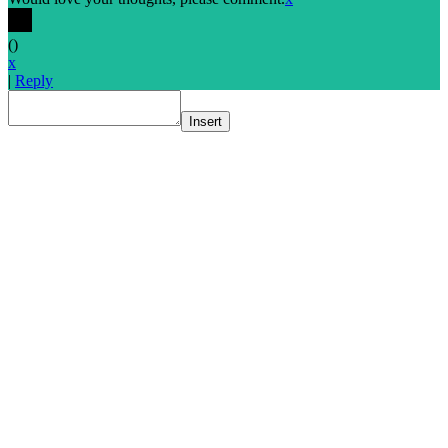
(
)
x
|
Reply
Insert