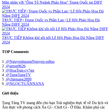
Mãn nhãn với "Ông Tổ Ngành Pháo Hoa" Trung Quốc tại DIFF
2024
TRỰC TIẾP | Trung Quốc vs Phần Lan | Lễ Hội Pháo Hoa Đà
Nẵng DIFF 2024
TRỰC TIẾP Không khí sôi nổi Lễ Hội Pháo Hoa Đà Nẵng DIFF
2024
TOP Comments
1
@NguyenhuongNguyen-ss8no
2
@arron9626
3
@HoaTran-cy7gq
4
@TungTangTV
5
@chienang2899
6
@NGỌCTUẤNNANA
Giới thiệu
Tung Tăng TV mang đến cho bạn Trải nghiệm thực tế về Du lịch và
Ẩm thực với phong cách Ăn Gì - Chơi Gì - Ở Đâu. Khám phá các