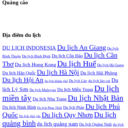
Quảng cáo
Địa điểm du lịch
Du lịch An Giang
DU LỊCH INDONESIA
Du lịch
Du lịch Cần
Du lịch Côn Đảo
Bình Thuận
Du lịch Bình Định
Du lịch Huế
Thơ
Du lịch Hong Kong
Du lịch Hà Giang
Du lịch Hà Nội
Du lịch Hải Phòng
Du lịch Hàn Quốc
Du lịch Hội An
Du
Du lịch Lào
du lịch lào cai
du lịch khám phá
Du lịch
lịch Lý Sơn
Du lịch Miền Trung
Du lịch Malaysia
miền tây
Du lịch Nhật Bản
Du lịch Nha Trang
Du lịch Phú
Du lịch Ninh Bình
Du lịch Pháp
Du lịch Phan Thiết
Du lịch
Quốc
Du lịch Quy Nhơn
Du lịch phú yên
quảng bình
du lịch quảng nam
Du lịch Quảng Ngãi
du lịch