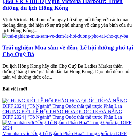
[360 VR VIDEO] Vịnh Victoria Harbour: Thiên
đường du lịch Hồng Kông
Vịnh Victoria Harbour nằm ngay bờ sông, nổi tiếng với cảnh quan
thoáng đãng, thể hiện rõ sự trù phú nhưng vô cùng yên bình của du
lịch Hồng Kông....
Trải nghiệm Mua sắm về đêm, Lễ hội đường phố tại
Chợ Quý Bà
Du lịch Hồng Kong hãy đến Chợ Quý Bà Ladies Market thiên
đường ‘hàng hiệu’ giá bình dân tại Hong Kong. Dạo phố đêm cuối
tuần và thưởng thức các...
Bài viết mới
CHUNG KẾT LỄ HỘI PHÁO HOA QUỐC TẾ ĐÀ NẴNG
DIFF 2024 | "Tổ Ngành" Trung Quốc thất thế trước Phần Lan
Mãn nhãn với "Ông Tổ Ngành Pháo Hoa" Trung Quốc tại DIFF