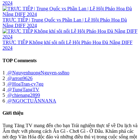
2024
TRỰC TIẾP | Trung Quốc vs Phần Lan | Lễ Hội Pháo Hoa Đà
Nẵng DIFF 2024
TRỰC TIẾP Không khí sôi nổi Lễ Hội Pháo Hoa Đà Nẵng DIFF
2024
TOP Comments
1
@NguyenhuongNguyen-ss8no
2
@arron9626
3
@HoaTran-cy7gq
4
@TungTangTV
5
@chienang2899
6
@NGỌCTUẤNNANA
Giới thiệu
Tung Tăng TV mang đến cho bạn Trải nghiệm thực tế về Du lịch và
Ẩm thực với phong cách Ăn Gì - Chơi Gì - Ở Đâu. Khám phá các
nét đẹp Văn Hóa độc đáo và những điều thú vị trong cuộc sống một