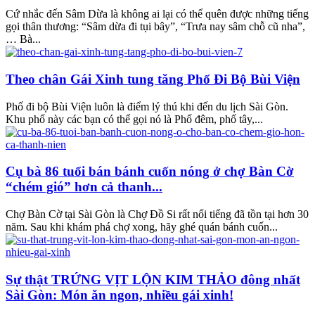
Cứ nhắc đến Sâm Dừa là không ai lại có thể quên được những tiếng
gọi thân thương: “Sâm dừa đi tụi bây”, “Trưa nay sâm chỗ cũ nha”,
… Bà...
Theo chân Gái Xinh tung tăng Phố Đi Bộ Bùi Viện
Phố đi bộ Bùi Viện luôn là điểm lý thú khi đến du lịch Sài Gòn.
Khu phố này các bạn có thể gọi nó là Phố đêm, phố tây,...
Cụ bà 86 tuổi bán bánh cuốn nóng ở chợ Bàn Cờ
“chém gió” hơn cả thanh...
Chợ Bàn Cờ tại Sài Gòn là Chợ Đồ Si rất nổi tiếng đã tồn tại hơn 30
năm. Sau khi khám phá chợ xong, hãy ghé quán bánh cuốn...
Sự thật TRỨNG VỊT LỘN KIM THẢO đông nhất
Sài Gòn: Món ăn ngon, nhiều gái xinh!