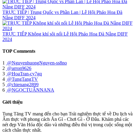
TRỰC TIẾP | Trung Quốc vs Phần Lan | Lễ Hội Pháo Hoa Đà
Nẵng DIFF 2024
TRỰC TIẾP Không khí sôi nổi Lễ Hội Pháo Hoa Đà Nẵng DIFF
2024
TOP Comments
1
@NguyenhuongNguyen-ss8no
2
@arron9626
3
@HoaTran-cy7gq
4
@TungTangTV
5
@chienang2899
6
@NGỌCTUẤNNANA
Giới thiệu
Tung Tăng TV mang đến cho bạn Trải nghiệm thực tế về Du lịch và
Ẩm thực với phong cách Ăn Gì - Chơi Gì - Ở Đâu. Khám phá các
nét đẹp Văn Hóa độc đáo và những điều thú vị trong cuộc sống một
cách chân thực nhất.