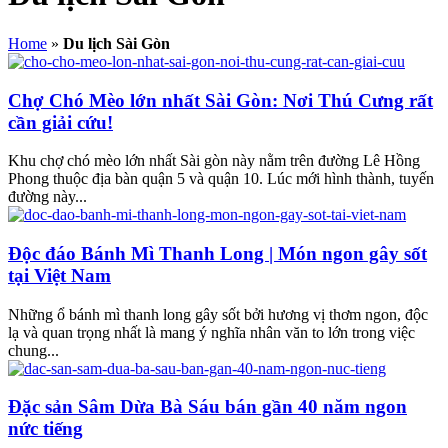
Home
»
Du lịch Sài Gòn
Chợ Chó Mèo lớn nhất Sài Gòn: Nơi Thú Cưng rất
cần giải cứu!
Khu chợ chó mèo lớn nhất Sài gòn này nằm trên đường Lê Hồng
Phong thuộc địa bàn quận 5 và quận 10. Lúc mới hình thành, tuyến
đường này...
Độc đáo Bánh Mì Thanh Long | Món ngon gây sốt
tại Việt Nam
Những ổ bánh mì thanh long gây sốt bởi hương vị thơm ngon, độc
lạ và quan trọng nhất là mang ý nghĩa nhân văn to lớn trong việc
chung...
Đặc sản Sâm Dừa Bà Sáu bán gần 40 năm ngon
nức tiếng