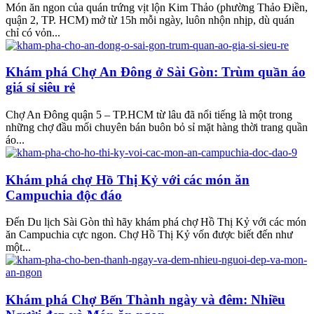
Món ăn ngon của quán trứng vịt lộn Kim Thảo (phường Thảo Điền,
quận 2, TP. HCM) mở từ 15h mỗi ngày, luôn nhộn nhịp, dù quán
chỉ có vỏn...
Khám phá Chợ An Đông ở Sài Gòn: Trùm quần áo
giá sỉ siêu rẻ
Chợ An Đông quận 5 – TP.HCM từ lâu đã nổi tiếng là một trong
những chợ đầu mối chuyên bán buôn bỏ sỉ mặt hàng thời trang quần
áo...
Khám phá chợ Hồ Thị Kỷ với các món ăn
Campuchia độc đáo
Đến Du lịch Sài Gòn thì hãy khám phá chợ Hồ Thị Kỷ với các món
ăn Campuchia cực ngon. Chợ Hồ Thị Kỷ vốn được biết đến như
một...
Khám phá Chợ Bến Thành ngày và đêm: Nhiều