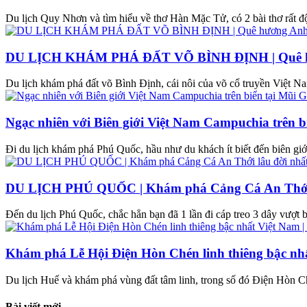
Du lịch Quy Nhơn và tìm hiểu về thơ Hàn Mặc Tử, có 2 bài thơ rất độ
DU LỊCH KHÁM PHÁ ĐẤT VÕ BÌNH ĐỊNH | Quê hư
Du lịch khám phá đất võ Bình Định, cái nôi của võ cổ truyền Việt Nam.
Ngạc nhiên với Biên giới Việt Nam Campuchia trên 
Đi du lịch khám phá Phú Quốc, hầu như du khách ít biết đến biên g
DU LỊCH PHÚ QUỐC | Khám phá Cảng Cá An Thới lâ
Đến du lịch Phú Quốc, chắc hẳn bạn đã 1 lần đi cáp treo 3 dây vượt 
Khám phá Lễ Hội Điện Hòn Chén linh thiêng bậc n
Du lịch Huế và khám phá vùng đất tâm linh, trong số đó Điện Hòn Ch
Bài viết mới