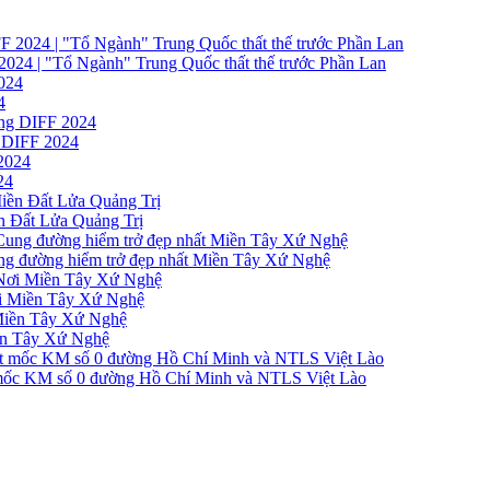
"Tổ Ngành" Trung Quốc thất thế trước Phần Lan
4
 DIFF 2024
24
Đất Lửa Quảng Trị
ng hiểm trở đẹp nhất Miền Tây Xứ Nghệ
iền Tây Xứ Nghệ
n Tây Xứ Nghệ
KM số 0 đường Hồ Chí Minh và NTLS Việt Lào