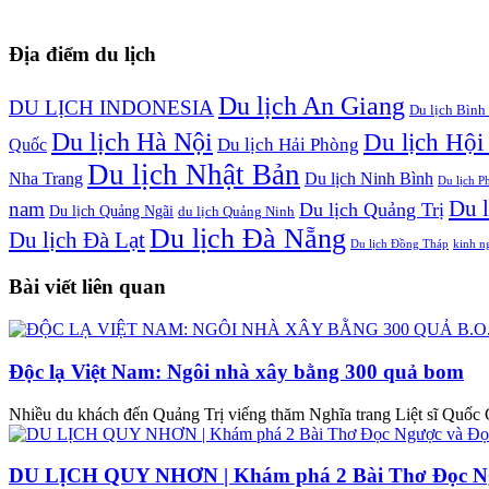
Địa điểm du lịch
Du lịch An Giang
DU LỊCH INDONESIA
Du lịch Bình
Du lịch Hà Nội
Du lịch Hội
Du lịch Hải Phòng
Quốc
Du lịch Nhật Bản
Nha Trang
Du lịch Ninh Bình
Du lịch P
Du l
nam
Du lịch Quảng Trị
Du lịch Quảng Ngãi
du lịch Quảng Ninh
Du lịch Đà Nẵng
Du lịch Đà Lạt
Du lịch Đồng Tháp
kinh n
Bài viết liên quan
Độc lạ Việt Nam: Ngôi nhà xây bằng 300 quả bom
Nhiều du khách đến Quảng Trị viếng thăm Nghĩa trang Liệt sĩ Quốc 
DU LỊCH QUY NHƠN | Khám phá 2 Bài Thơ Đọc Ngư