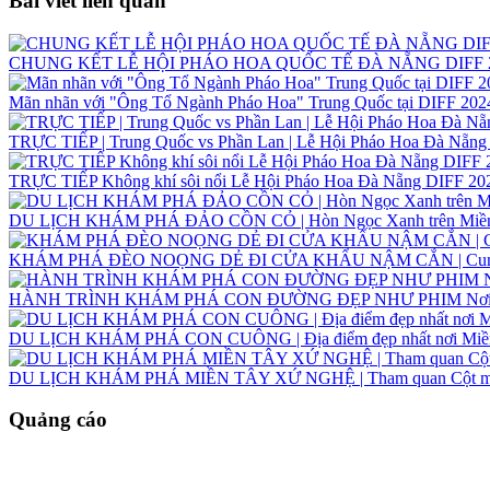
Bài viết liên quan
CHUNG KẾT LỄ HỘI PHÁO HOA QUỐC TẾ ĐÀ NẴNG DIFF 2024 | 
Mãn nhãn với "Ông Tổ Ngành Pháo Hoa" Trung Quốc tại DIFF 202
TRỰC TIẾP | Trung Quốc vs Phần Lan | Lễ Hội Pháo Hoa Đà Nẵng
TRỰC TIẾP Không khí sôi nổi Lễ Hội Pháo Hoa Đà Nẵng DIFF 20
DU LỊCH KHÁM PHÁ ĐẢO CỒN CỎ | Hòn Ngọc Xanh trên Miền 
KHÁM PHÁ ĐÈO NOỌNG DẺ ĐI CỬA KHẨU NẬM CẮN | Cung đườ
HÀNH TRÌNH KHÁM PHÁ CON ĐƯỜNG ĐẸP NHƯ PHIM Nơi M
DU LỊCH KHÁM PHÁ CON CUÔNG | Địa điểm đẹp nhất nơi Miề
DU LỊCH KHÁM PHÁ MIỀN TÂY XỨ NGHỆ | Tham quan Cột mốc 
Quảng cáo