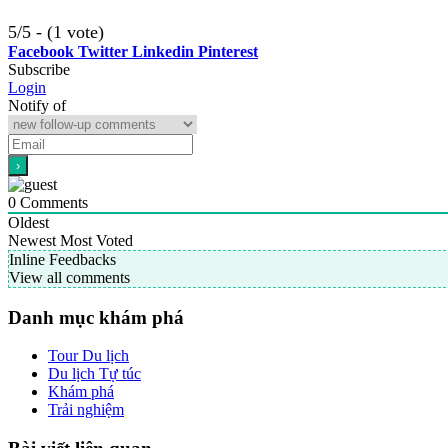
5/5 - (1 vote)
Facebook
Twitter
Linkedin
Pinterest
Subscribe
Login
Notify of
0
Comments
Oldest
Newest
Most Voted
Inline Feedbacks
View all comments
Danh mục khám phá
Tour Du lịch
Du lịch Tự túc
Khám phá
Trải nghiệm