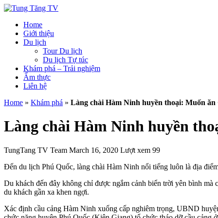
Home
Giới thiệu
Du lịch
Tour Du lịch
Du lịch Tự túc
Khám phá – Trải nghiệm
Ẩm thực
Liên hệ
Home
»
Khám phá
»
Làng chài Hàm Ninh huyền thoại: Muốn ăn 
Làng chài Hàm Ninh huyền thoạ
TungTang TV Team
March 16, 2020
Lượt xem 99
Đến du lịch Phú Quốc, làng chài Hàm Ninh nổi tiếng luôn là địa điể
Du khách đến đây không chỉ được ngắm cảnh biển trời yên bình mà c
du khách gần xa khen ngợi.
Xác định cầu cảng Hàm Ninh xuống cấp nghiêm trọng, UBND huyện Ph
chức năng huyện Phú Quốc (Kiên Giang) tổ chức tháo dỡ cầu cảng ở