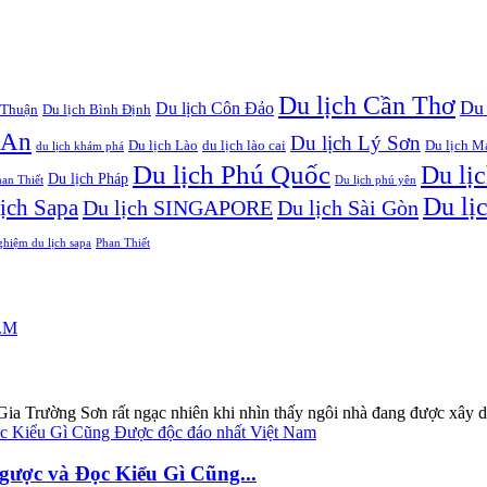
Du lịch Cần Thơ
Du
Du lịch Côn Đảo
 Thuận
Du lịch Bình Định
 An
Du lịch Lý Sơn
Du lịch Lào
du lịch lào cai
Du lịch M
du lịch khám phá
Du lịch Phú Quốc
Du lị
Du lịch Pháp
han Thiết
Du lịch phú yên
Du lị
ịch Sapa
Du lịch SINGAPORE
Du lịch Sài Gòn
ghiệm du lịch sapa
Phan Thiết
Gia Trường Sơn rất ngạc nhiên khi nhìn thấy ngôi nhà đang được xây d
ợc và Đọc Kiểu Gì Cũng...