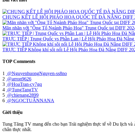
CHUNG KẾT LỄ HỘI PHÁO HOA QUỐC TẾ ĐÀ NẴNG DIFF 2024 | 
Mãn nhãn với "Ông Tổ Ngành Pháo Hoa" Trung Quốc tại DIFF 202
TRỰC TIẾP | Trung Quốc vs Phần Lan | Lễ Hội Pháo Hoa Đà Nẵng
TRỰC TIẾP Không khí sôi nổi Lễ Hội Pháo Hoa Đà Nẵng DIFF 20
TOP Comments
1
@NguyenhuongNguyen-ss8no
2
@arron9626
3
@HoaTran-cy7gq
4
@TungTangTV
5
@chienang2899
6
@NGỌCTUẤNNANA
Giới thiệu
Tung Tăng TV mang đến cho bạn Trải nghiệm thực tế về Du lịch và 
chân thực nhất.