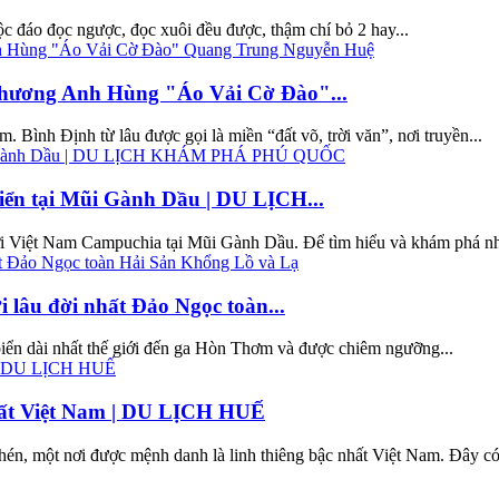
c đáo đọc ngược, đọc xuôi đều được, thậm chí bỏ 2 hay...
ơng Anh Hùng "Áo Vải Cờ Đào"...
 Bình Định từ lâu được gọi là miền “đất võ, trời văn”, nơi truyền...
biển tại Mũi Gành Dầu | DU LỊCH...
iới Việt Nam Campuchia tại Mũi Gành Dầu. Để tìm hiểu và khám phá nh
u đời nhất Đảo Ngọc toàn...
biển dài nhất thế giới đến ga Hòn Thơm và được chiêm ngưỡng...
hất Việt Nam | DU LỊCH HUẾ
én, một nơi được mệnh danh là linh thiêng bậc nhất Việt Nam. Đây có.