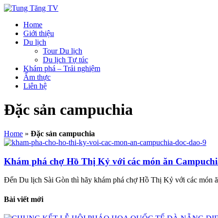
Home
Giới thiệu
Du lịch
Tour Du lịch
Du lịch Tự túc
Khám phá – Trải nghiệm
Ẩm thực
Liên hệ
Đặc sản campuchia
Home
»
Đặc sản campuchia
Khám phá chợ Hồ Thị Kỷ với các món ăn Campuchi
Đến Du lịch Sài Gòn thì hãy khám phá chợ Hồ Thị Kỷ với các món 
Bài viết mới