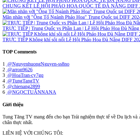
CHUNG KẾT LỄ HỘI PHÁO HOA QUỐC TẾ ĐÀ NẴNG DIFF 2024 | 
Mãn nhãn với "Ông Tổ Ngành Pháo Hoa" Trung Quốc tại DIFF 202
TRỰC TIẾP | Trung Quốc vs Phần Lan | Lễ Hội Pháo Hoa Đà Nẵng
TRỰC TIẾP Không khí sôi nổi Lễ Hội Pháo Hoa Đà Nẵng DIFF 20
TOP Comments
1
@NguyenhuongNguyen-ss8no
2
@arron9626
3
@HoaTran-cy7gq
4
@TungTangTV
5
@chienang2899
6
@NGỌCTUẤNNANA
Giới thiệu
Tung Tăng TV mang đến cho bạn Trải nghiệm thực tế về Du lịch và 
chân thực nhất.
LIÊN HỆ VỚI CHÚNG TÔI: