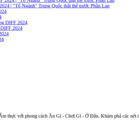
"Tổ Ngành" Trung Quốc thất thế trước Phần Lan
4
 DIFF 2024
24
Ẩm thực với phong cách Ăn Gì - Chơi Gì - Ở Đâu. Khám phá các nét đ